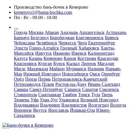
Производство бань-бочек в Кемерово
kemerovo1@bania-bochka.com
Пн - Вс - 09.00 - 18.00
Города
Москва
Абакан
Анадырь
Архангельск
Астрахань
Барнаул
Белгород
Биробиджан
Благовещенск
Брянск
Чебоксары
Челябинск
Черкесск
Чита
Екатеринбург
Элиста
Горно-Алтайск
Грозный
Хабаровск
Ханты-
Мансийск
Иркутск
Иваново
Ижевск
Калининград
Калуга
Казань
Кемерово
Киров
Кострома
Краснодар
Красноярск
Курган
Курск
Кызыл
Липецк
Магадан
Магас
Махачкала
Майкоп
Мурманск
Нальчик
Нарьян-
Мар
Нижний Новгород
Новосибирск
Омск
Оренбург
Орёл
Пенза
Пермь
Петропавловск-Камчатский
Петрозаводск
Псков
Ростов-на-Дону
Рязань
Салехард
Самара
Санкт-Петербург
Саранск
Саратов
Смоленск
Ставрополь
Сыктывкар
Тамбов
Томск
Тула
Тверь
Тюмень
Уфа
Улан-Удэ
Ульяновск
Великий Новгород
Владикавказ
Владимир
Владивосток
Волгоград
Вологда
Воронеж
Якутск
Ярославль
Йошкар-Ола
Южно-
Сахалинск